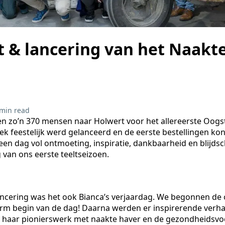
t & lancering van het Naakt
 min read
 zo’n 370 mensen naar Holwert voor het allereerste Oogst
k feestelijk werd gelanceerd en de eerste bestellingen k
en dag vol ontmoeting, inspiratie, dankbaarheid en blijds
g van ons eerste teeltseizoen.
lancering was het ook Bianca’s verjaardag. We begonnen de
arm begin van de dag! Daarna werden er inspirerende verha
er haar pionierswerk met naakte haver en de gezondheidsvo