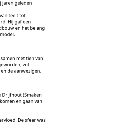
j jaren geleden
an teelt tot
rd. Hij gaf een
andbouw en het belang
 model.
 samen met tien van
 geworden, vol
 en de aanwezigen.
e Drijfhout (Smaken
n komen en gaan van
ervloed. De sfeer was