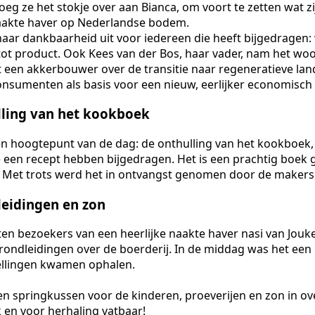
eg ze het stokje over aan Bianca, om voort te zetten wat zi
naakte haver op Nederlandse bodem.
aar dankbaarheid uit voor iedereen die heeft bijgedragen: v
tot product. Ook Kees van der Bos, haar vader, nam het woo
uit een akkerbouwer over de transitie naar regeneratieve l
onsumenten als basis voor een nieuw, eerlijker economisch
lling van het kookboek
n hoogtepunt van de dag: de onthulling van het kookboek,
die een recept hebben bijgedragen. Het is een prachtig boek
. Met trots werd het in ontvangst genomen door de makers
leidingen en zon
en bezoekers van een heerlijke naakte haver nasi van Jouk
 rondleidingen over de boerderij. In de middag was het ee
ellingen kwamen ophalen.
een springkussen voor de kinderen, proeverijen en zon in ov
k en voor herhaling vatbaar!