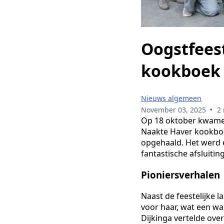
Oogstfees
kookboek
Nieuws algemeen
•
November 03, 2025
2
Op 18 oktober kwamen
Naakte Haver kookboe
opgehaald. Het werd e
fantastische afsluitin
Pioniersverhalen
Naast de feestelijke 
voor haar, wat een w
Dijkinga vertelde ov