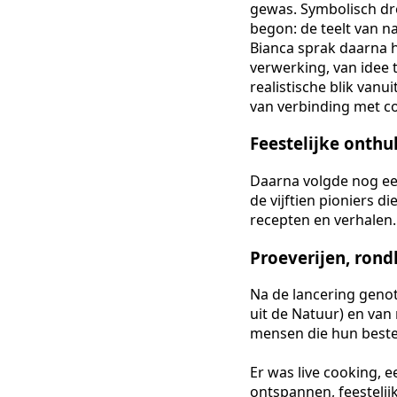
gewas. Symbolisch dro
begon: de teelt van 
Bianca sprak daarna h
verwerking, van idee 
realistische blik van
van verbinding met c
Feestelijke onthu
Daarna volgde nog ee
de vijftien pioniers 
recepten en verhalen
Proeverijen, rond
Na de lancering genot
uit de Natuur) en van
mensen die hun best
Er was live cooking, 
ontspannen, feestelij