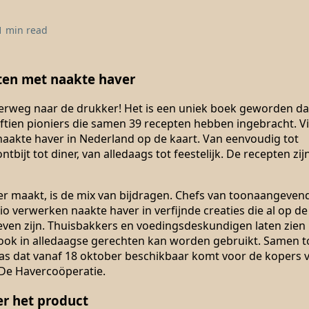
1 min read
ten met naakte haver
erweg naar de drukker! Het is een uniek boek geworden da
ijftien pioniers die samen 39 recepten hebben ingebracht. V
 naakte haver in Nederland op de kaart. Van eenvoudig tot
bijt tot diner, van alledaags tot feestelijk. De recepten zijn
er maakt, is de mix van bijdragen. Chefs van toonaangeven
io verwerken naakte haver in verfijnde creaties die al op de
even zijn. Thuisbakkers en voedingsdeskundigen laten zien
 ook in alledaagse gerechten kan worden gebruikt. Samen t
as dat vanaf 18 oktober beschikbaar komt voor de kopers 
 De Havercoöperatie.
er het product