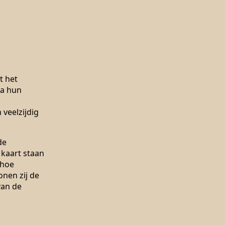
t het
ia hun
 veelzijdig
de
 kaart staan
 hoe
onen zij de
van de