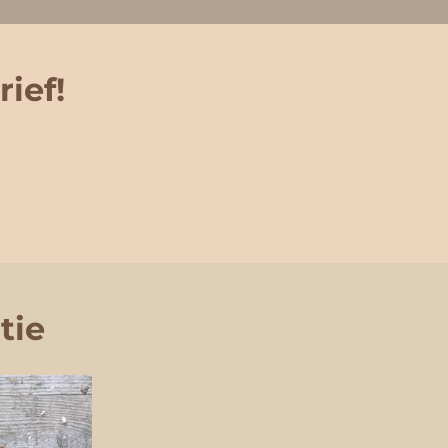
rief!
tie