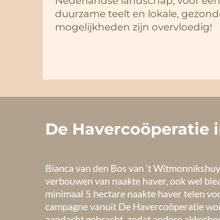
Nederlandse landschap, voor ee
duurzame teelt en lokale, gezon
mogelijkheden zijn overvloedig!
De Havercoöperatie 
Bianca van den Bos van ‘t Witmonnikshuys
verbouwen van naakte haver, ook wel blea
minimaal 5 hectare naakte haver telen vo
campagne vanuit De Havercoöperatie word
aandacht gebracht, zodat andere akkerbou