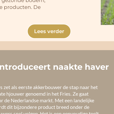
n gezonde bodem,
de producten. De
Lees verder
introduceert naakte haver
 zet als eerste akkerbouwer de stap naar het
te hjouwer genoemd in het Fries. Ze gaat
or de Nederlandse markt. Met een landelijke
t dit bijzondere product breed onder de
wers snel volgen. Het is een eenvoudige teelt