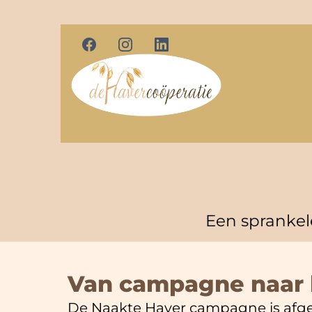
Een spranke
Van campagne naar
De Naakte Haver campagne is afger