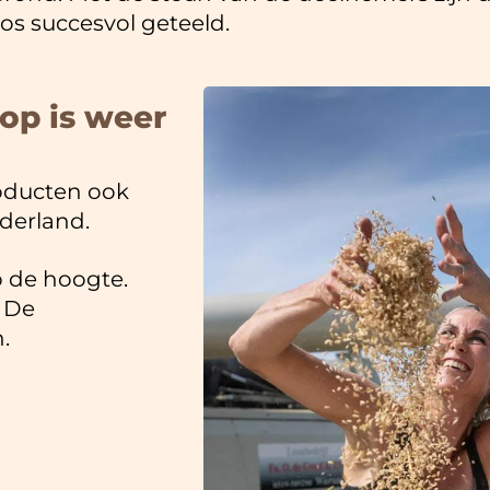
s succesvol geteeld.
op is weer
oducten ook
ederland.
p de hoogte.
n De
.