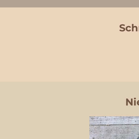
Schr
Ni