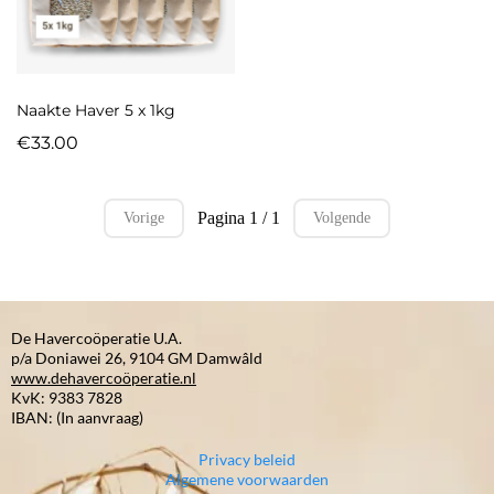
Naakte Haver 5 x 1kg
€33.00
Pagina 1 / 1
Vorige
Volgende
De Havercoöperatie U.A.
p/a Doniawei 26, 9104 GM Damwâld
www.dehavercoöperatie.nl
KvK: 9383 7828
IBAN: (In aanvraag)
Privacy beleid
Algemene voorwaarden