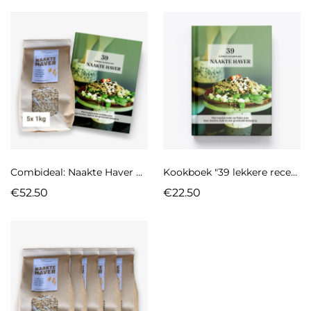
Combideal: Naakte Haver 5 x 1kg + Kookboek
Kookboek "39 lekkere recepten met Naakte Haver"
€52.50
€22.50